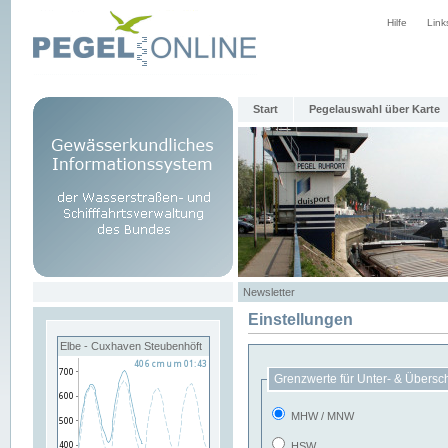
Hilfe
Link
Start
Pegelauswahl über Karte
Newsletter
Einstellungen
Elbe - Cuxhaven Steubenhöft
Grenzwerte für Unter- & Übersc
MHW / MNW
HSW