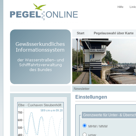
Hilfe
Link
Start
Pegelauswahl über Karte
Newsletter
Einstellungen
Elbe - Cuxhaven Steubenhöft
Grenzwerte für Unter- & Übersc
MHW / MNW
HSW