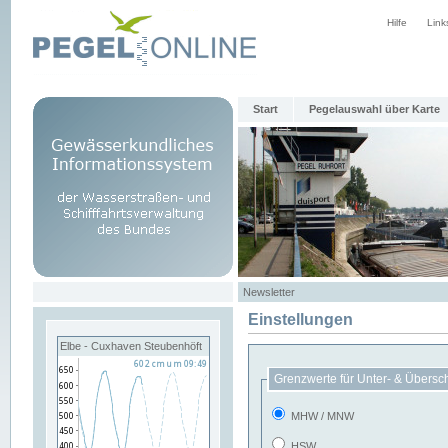
Hilfe
Link
Start
Pegelauswahl über Karte
Newsletter
Einstellungen
Elbe - Cuxhaven Steubenhöft
Grenzwerte für Unter- & Übersc
MHW / MNW
HSW