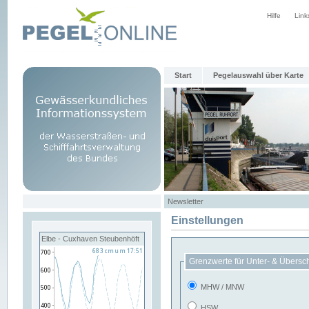
Hilfe
Link
Start
Pegelauswahl über Karte
Newsletter
Einstellungen
Elbe - Cuxhaven Steubenhöft
Grenzwerte für Unter- & Übersc
MHW / MNW
HSW