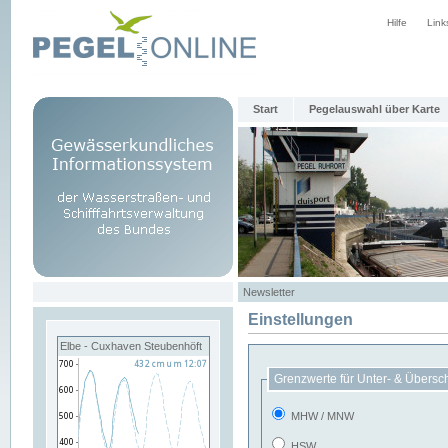
Hilfe
Link
Start
Pegelauswahl über Karte
Newsletter
Einstellungen
Elbe - Cuxhaven Steubenhöft
Grenzwerte für Unter- & Übersc
MHW / MNW
HSW