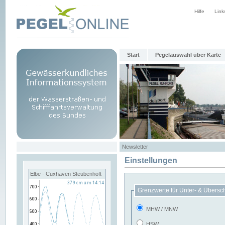
Hilfe
Link
Start
Pegelauswahl über Karte
Newsletter
Einstellungen
Elbe - Cuxhaven Steubenhöft
Grenzwerte für Unter- & Übersc
MHW / MNW
HSW