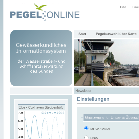
Hilfe
Link
Start
Pegelauswahl über Karte
Newsletter
Einstellungen
Elbe - Cuxhaven Steubenhöft
Grenzwerte für Unter- & Übersc
MHW / MNW
HSW