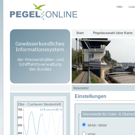
Hilfe
Link
Start
Pegelauswahl über Karte
Newsletter
Einstellungen
Elbe - Cuxhaven Steubenhöft
Grenzwerte für Unter- & Übersc
MHW / MNW
HSW