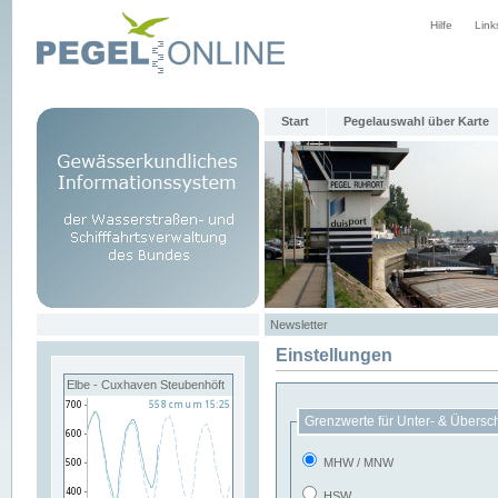
Hilfe
Link
Start
Pegelauswahl über Karte
Newsletter
Einstellungen
Elbe - Cuxhaven Steubenhöft
Grenzwerte für Unter- & Übersc
MHW / MNW
HSW