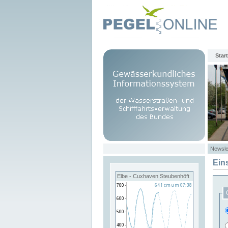
Start
Newsle
Ein
Elbe - Cuxhaven Steubenhöft