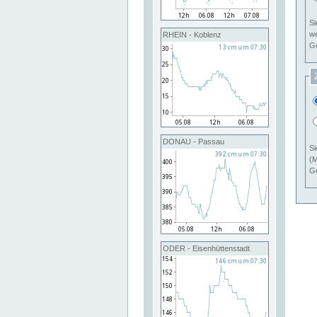
Si
RHEIN - Koblenz
Ge
DONAU - Passau
Si
(M
Ge
ODER - Eisenhüttenstadt