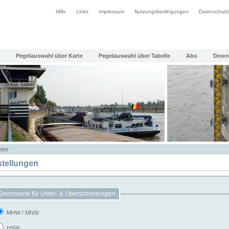
Hilfe
Links
Impressum
Nutzungsbedingungen
Datenschutz
Pegelauswahl über Karte
Pegelauswahl über Tabelle
Abo
Down
tter
stellungen
Grenzwerte für Unter- & Überschreitungen:
MHW / MNW
HSW