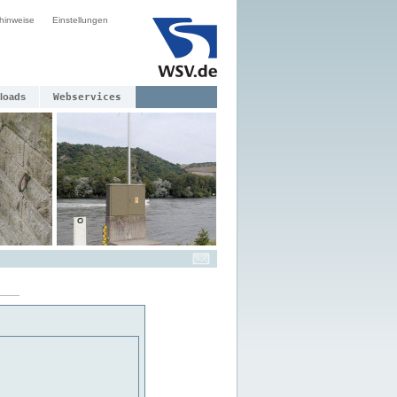
hinweise
Einstellungen
loads
Webservices