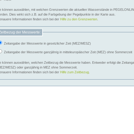
e können auswählen, mit welchen Grenzwerten die aktuellen Wasserstände in PEGELONLIN
werden. Dies wirkt sich z.B. auf die Farbgebung der Pegelpunkte in der Karte aus.
nauere Informationen finden sich bei der
Hilfe zu den Grenzwerten
.
Zeitbezug der Messwerte:
Zeitangabe der Messwerte in gesetzlicher Zeit (MEZ/MESZ)
Zeitangabe der Messwerte ganzjährig in mitteleuropäischer Zeit (MEZ) ohne Sommerzeit
e können auswählen, welchen Zeitbezug die Messwerte haben. Entweder erfolgt die Zeitangab
EZ/MESZ) oder ganzjährig in MEZ ohne Sommerzeit.
nauere Informationen finden sich bei der
Hilfe zum Zeitbezug
.