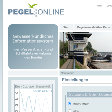
Hilfe
Link
Start
Pegelauswahl über Karte
Newsletter
Einstellungen
Elbe - Cuxhaven Steubenhöft
Grenzwerte für Unter- & Übersc
MHW / MNW
HSW