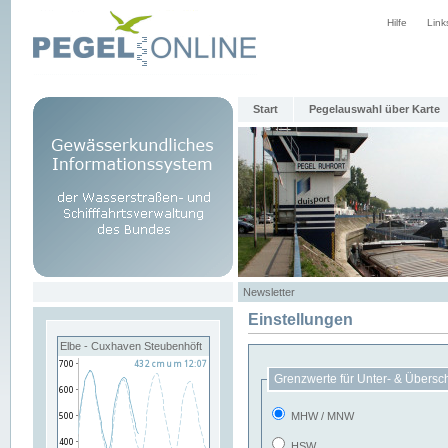
Hilfe
Link
Start
Pegelauswahl über Karte
Newsletter
Einstellungen
Elbe - Cuxhaven Steubenhöft
Grenzwerte für Unter- & Übersc
MHW / MNW
HSW