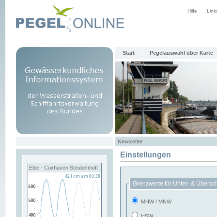
Hilfe
Link
Start
Pegelauswahl über Karte
Newsletter
Einstellungen
Elbe - Cuxhaven Steubenhöft
Grenzwerte für Unter- & Übersc
MHW / MNW
HSW