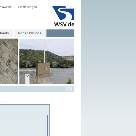
hinweise
Einstellungen
loads
Webservices