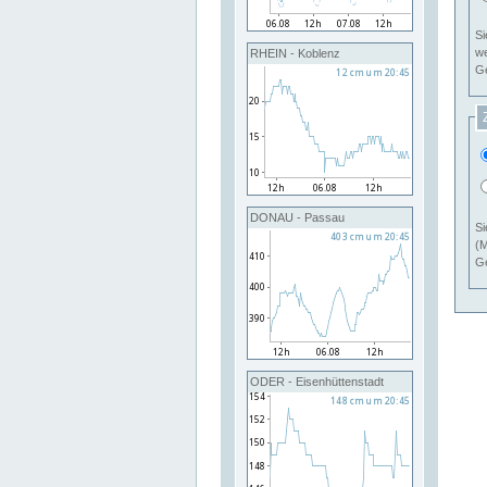
Si
RHEIN - Koblenz
Ge
DONAU - Passau
Si
(M
Ge
ODER - Eisenhüttenstadt