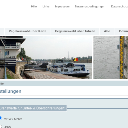
Hilfe
Links
Impressum
Nutzungsbedingungen
Datenschutz
Pegelauswahl über Karte
Pegelauswahl über Tabelle
Abo
Down
tter
stellungen
Grenzwerte für Unter- & Überschreitungen:
MHW / MNW
HSW