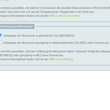
e können auswählen, mit welchen Grenzwerten die aktuellen Wasserstände in PEGELONLIN
werden. Dies wirkt sich z.B. auf die Farbgebung der Pegelpunkte in der Karte aus.
nauere Informationen finden sich bei der
Hilfe zu den Grenzwerten
.
Zeitbezug der Messwerte:
Zeitangabe der Messwerte in gesetzlicher Zeit (MEZ/MESZ)
Zeitangabe der Messwerte ganzjährig in mitteleuropäischer Zeit (MEZ) ohne Sommerzeit
e können auswählen, welchen Zeitbezug die Messwerte haben. Entweder erfolgt die Zeitangab
EZ/MESZ) oder ganzjährig in MEZ ohne Sommerzeit.
nauere Informationen finden sich bei der
Hilfe zum Zeitbezug
.