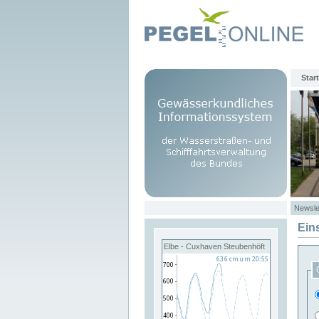
Start
Newsle
Ein
Elbe - Cuxhaven Steubenhöft