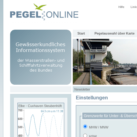
Hilfe
Link
Start
Pegelauswahl über Karte
Newsletter
Einstellungen
Elbe - Cuxhaven Steubenhöft
Grenzwerte für Unter- & Übersc
MHW / MNW
HSW