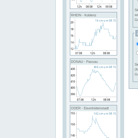
Si
RHEIN - Koblenz
Ge
DONAU - Passau
Si
(M
Ge
ODER - Eisenhüttenstadt