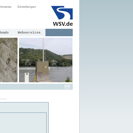
hinweise
Einstellungen
loads
Webservices