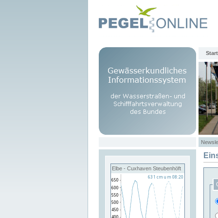
Start
Newsle
Ein
Elbe - Cuxhaven Steubenhöft