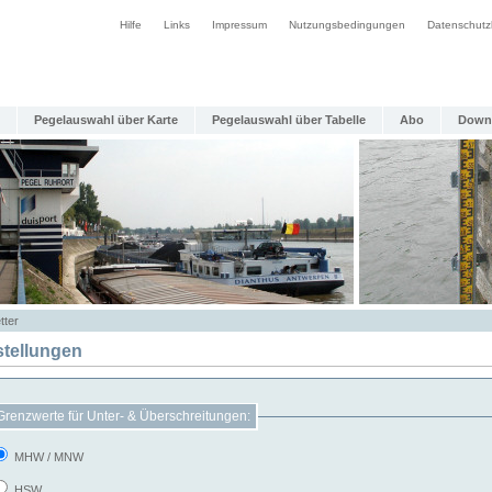
Hilfe
Links
Impressum
Nutzungsbedingungen
Datenschutz
Pegelauswahl über Karte
Pegelauswahl über Tabelle
Abo
Down
tter
stellungen
Grenzwerte für Unter- & Überschreitungen:
MHW / MNW
HSW