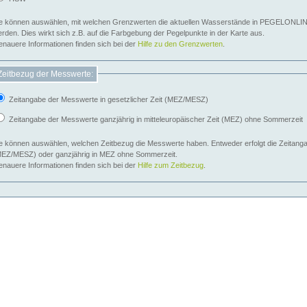
e können auswählen, mit welchen Grenzwerten die aktuellen Wasserstände in PEGELONLIN
werden. Dies wirkt sich z.B. auf die Farbgebung der Pegelpunkte in der Karte aus.
nauere Informationen finden sich bei der
Hilfe zu den Grenzwerten
.
Zeitbezug der Messwerte:
Zeitangabe der Messwerte in gesetzlicher Zeit (MEZ/MESZ)
Zeitangabe der Messwerte ganzjährig in mitteleuropäischer Zeit (MEZ) ohne Sommerzeit
e können auswählen, welchen Zeitbezug die Messwerte haben. Entweder erfolgt die Zeitangab
EZ/MESZ) oder ganzjährig in MEZ ohne Sommerzeit.
nauere Informationen finden sich bei der
Hilfe zum Zeitbezug
.