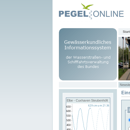
Start
Newsle
Ein
Elbe - Cuxhaven Steubenhöft