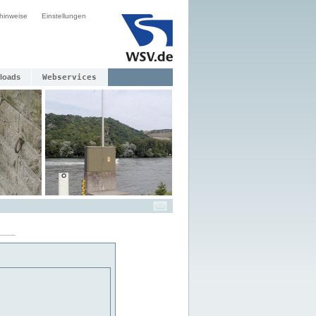
hinweise
Einstellungen
loads
Webservices