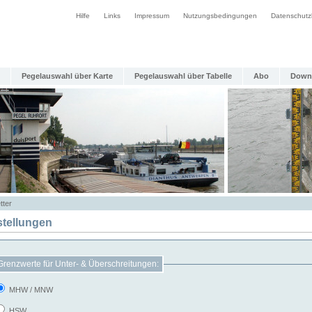
Hilfe
Links
Impressum
Nutzungsbedingungen
Datenschutz
Pegelauswahl über Karte
Pegelauswahl über Tabelle
Abo
Down
tter
stellungen
Grenzwerte für Unter- & Überschreitungen:
MHW / MNW
HSW