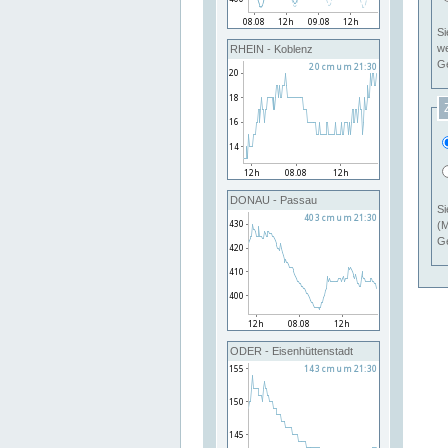
Si
RHEIN - Koblenz
Ge
DONAU - Passau
Si
(M
Ge
ODER - Eisenhüttenstadt