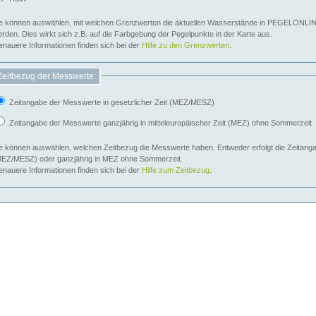
e können auswählen, mit welchen Grenzwerten die aktuellen Wasserstände in PEGELONLIN
werden. Dies wirkt sich z.B. auf die Farbgebung der Pegelpunkte in der Karte aus.
nauere Informationen finden sich bei der
Hilfe zu den Grenzwerten
.
Zeitbezug der Messwerte:
Zeitangabe der Messwerte in gesetzlicher Zeit (MEZ/MESZ)
Zeitangabe der Messwerte ganzjährig in mitteleuropäischer Zeit (MEZ) ohne Sommerzeit
e können auswählen, welchen Zeitbezug die Messwerte haben. Entweder erfolgt die Zeitangab
EZ/MESZ) oder ganzjährig in MEZ ohne Sommerzeit.
nauere Informationen finden sich bei der
Hilfe zum Zeitbezug
.