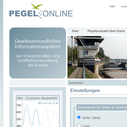
Hilfe
Link
Start
Pegelauswahl über Karte
Newsletter
Einstellungen
Elbe - Cuxhaven Steubenhöft
Grenzwerte für Unter- & Übersc
MHW / MNW
HSW