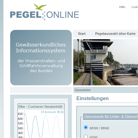
Hilfe
Link
Start
Pegelauswahl über Karte
Newsletter
Einstellungen
Elbe - Cuxhaven Steubenhöft
Grenzwerte für Unter- & Übersc
MHW / MNW
HSW