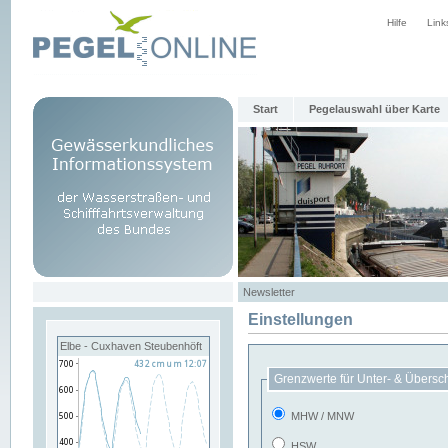
Hilfe
Link
Start
Pegelauswahl über Karte
Newsletter
Einstellungen
Elbe - Cuxhaven Steubenhöft
Grenzwerte für Unter- & Übersc
MHW / MNW
HSW