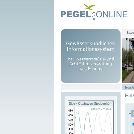
Start
Newsle
Ein
Elbe - Cuxhaven Steubenhöft