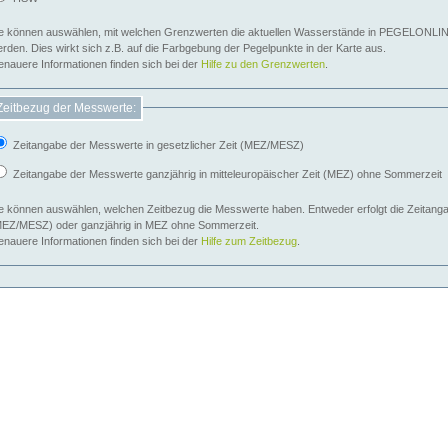
e können auswählen, mit welchen Grenzwerten die aktuellen Wasserstände in PEGELONLIN
werden. Dies wirkt sich z.B. auf die Farbgebung der Pegelpunkte in der Karte aus.
nauere Informationen finden sich bei der
Hilfe zu den Grenzwerten
.
Zeitbezug der Messwerte:
Zeitangabe der Messwerte in gesetzlicher Zeit (MEZ/MESZ)
Zeitangabe der Messwerte ganzjährig in mitteleuropäischer Zeit (MEZ) ohne Sommerzeit
e können auswählen, welchen Zeitbezug die Messwerte haben. Entweder erfolgt die Zeitangab
EZ/MESZ) oder ganzjährig in MEZ ohne Sommerzeit.
nauere Informationen finden sich bei der
Hilfe zum Zeitbezug
.