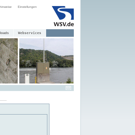
hinweise
Einstellungen
loads
Webservices