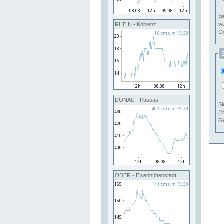
Si
RHEIN - Koblenz
Ge
DONAU - Passau
Si
(M
Ge
ODER - Eisenhüttenstadt