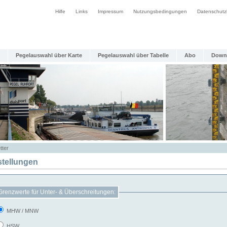
Hilfe
Links
Impressum
Nutzungsbedingungen
Datenschutz
Pegelauswahl über Karte
Pegelauswahl über Tabelle
Abo
Down
tter
stellungen
Grenzwerte für Unter- & Überschreitungen:
MHW / MNW
HSW