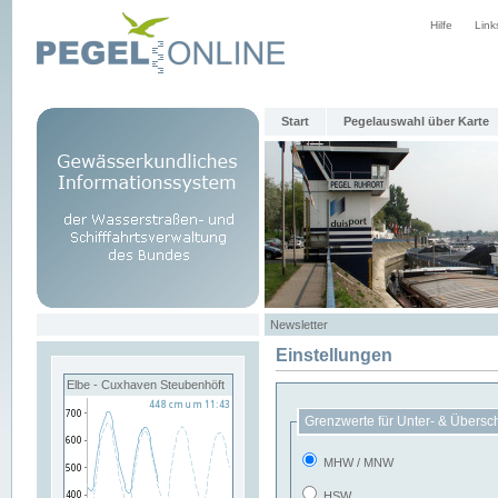
Hilfe
Link
Start
Pegelauswahl über Karte
Newsletter
Einstellungen
Elbe - Cuxhaven Steubenhöft
Grenzwerte für Unter- & Übersc
MHW / MNW
HSW