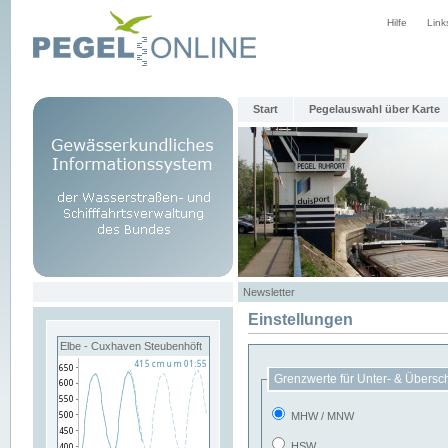
Hilfe
Link
Start
Pegelauswahl über Karte
Newsletter
Einstellungen
Elbe - Cuxhaven Steubenhöft
Grenzwerte für Unter- & Übersc
MHW / MNW
HSW