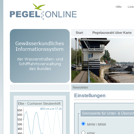
Hilfe
Link
Start
Pegelauswahl über Karte
Newsletter
Einstellungen
Elbe - Cuxhaven Steubenhöft
Grenzwerte für Unter- & Übersc
MHW / MNW
HSW