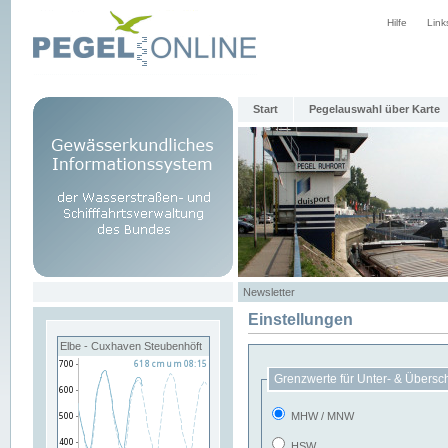
Hilfe
Link
Start
Pegelauswahl über Karte
Newsletter
Einstellungen
Elbe - Cuxhaven Steubenhöft
Grenzwerte für Unter- & Übersc
MHW / MNW
HSW