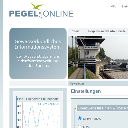
Hilfe
Link
Start
Pegelauswahl über Karte
Newsletter
Einstellungen
Elbe - Cuxhaven Steubenhöft
Grenzwerte für Unter- & Übersc
MHW / MNW
HSW