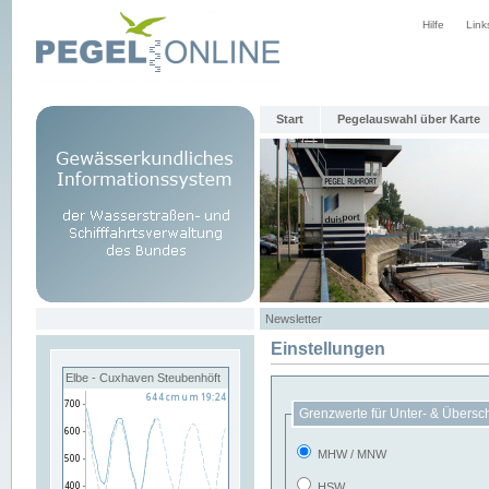
Hilfe
Link
Start
Pegelauswahl über Karte
Newsletter
Einstellungen
Elbe - Cuxhaven Steubenhöft
Grenzwerte für Unter- & Übersc
MHW / MNW
HSW