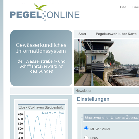
Hilfe
Link
Start
Pegelauswahl über Karte
Newsletter
Einstellungen
Elbe - Cuxhaven Steubenhöft
Grenzwerte für Unter- & Übersc
MHW / MNW
HSW