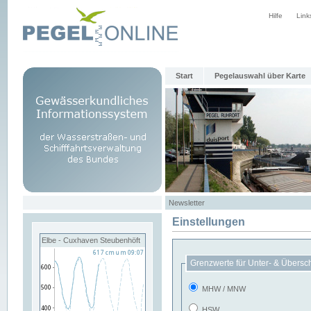
Hilfe
Link
Start
Pegelauswahl über Karte
Newsletter
Einstellungen
Elbe - Cuxhaven Steubenhöft
Grenzwerte für Unter- & Übersc
MHW / MNW
HSW