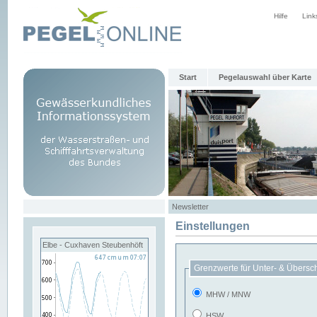
Hilfe
Link
Start
Pegelauswahl über Karte
Newsletter
Einstellungen
Elbe - Cuxhaven Steubenhöft
Grenzwerte für Unter- & Übersc
MHW / MNW
HSW