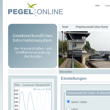
Hilfe
Link
Start
Pegelauswahl über Karte
Newsletter
Einstellungen
Elbe - Cuxhaven Steubenhöft
Grenzwerte für Unter- & Übersc
MHW / MNW
HSW