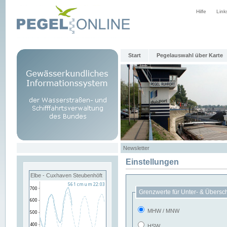
Hilfe
Link
Start
Pegelauswahl über Karte
Newsletter
Einstellungen
Elbe - Cuxhaven Steubenhöft
Grenzwerte für Unter- & Übersc
MHW / MNW
HSW