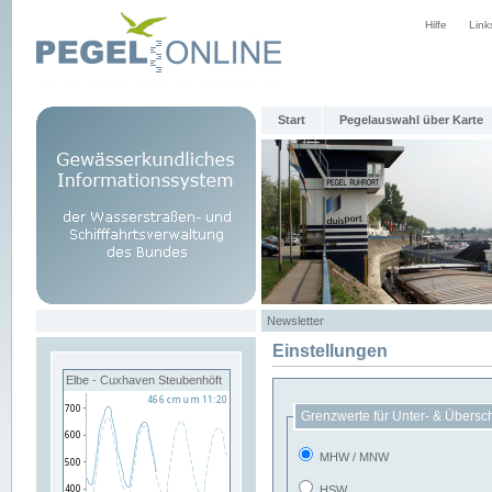
Hilfe
Link
Start
Pegelauswahl über Karte
Newsletter
Einstellungen
Elbe - Cuxhaven Steubenhöft
Grenzwerte für Unter- & Übersc
MHW / MNW
HSW