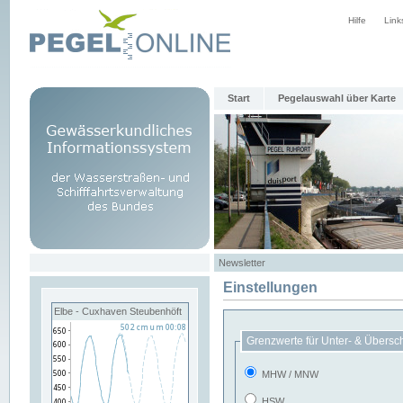
Hilfe
Link
Start
Pegelauswahl über Karte
Newsletter
Einstellungen
Elbe - Cuxhaven Steubenhöft
Grenzwerte für Unter- & Übersc
MHW / MNW
HSW