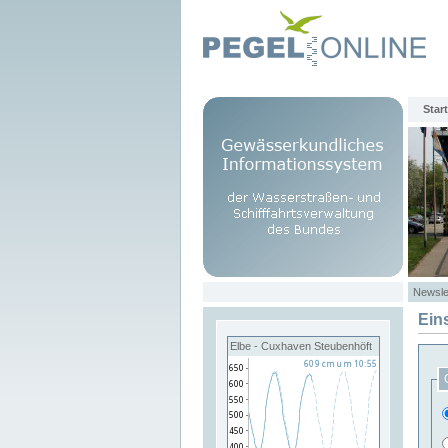
Start
Newsle
Ein
Elbe - Cuxhaven Steubenhöft