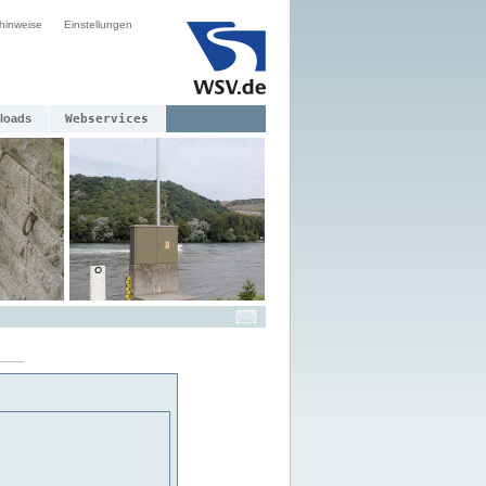
hinweise
Einstellungen
loads
Webservices