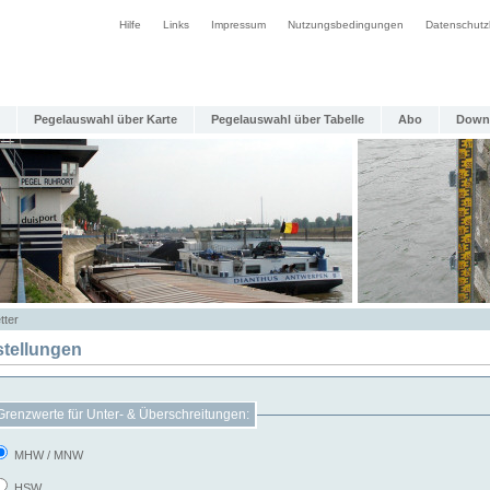
Hilfe
Links
Impressum
Nutzungsbedingungen
Datenschutz
Pegelauswahl über Karte
Pegelauswahl über Tabelle
Abo
Down
tter
stellungen
Grenzwerte für Unter- & Überschreitungen:
MHW / MNW
HSW