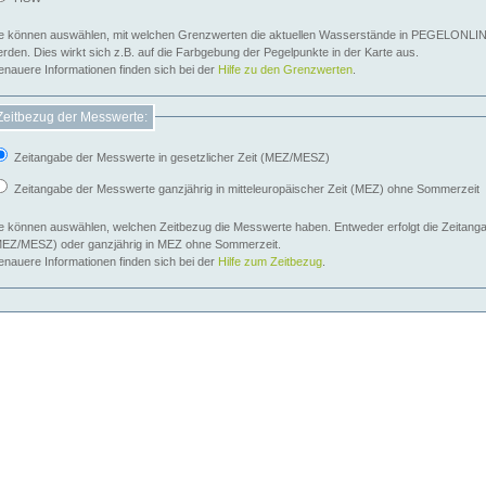
e können auswählen, mit welchen Grenzwerten die aktuellen Wasserstände in PEGELONLIN
werden. Dies wirkt sich z.B. auf die Farbgebung der Pegelpunkte in der Karte aus.
nauere Informationen finden sich bei der
Hilfe zu den Grenzwerten
.
Zeitbezug der Messwerte:
Zeitangabe der Messwerte in gesetzlicher Zeit (MEZ/MESZ)
Zeitangabe der Messwerte ganzjährig in mitteleuropäischer Zeit (MEZ) ohne Sommerzeit
e können auswählen, welchen Zeitbezug die Messwerte haben. Entweder erfolgt die Zeitangab
EZ/MESZ) oder ganzjährig in MEZ ohne Sommerzeit.
nauere Informationen finden sich bei der
Hilfe zum Zeitbezug
.