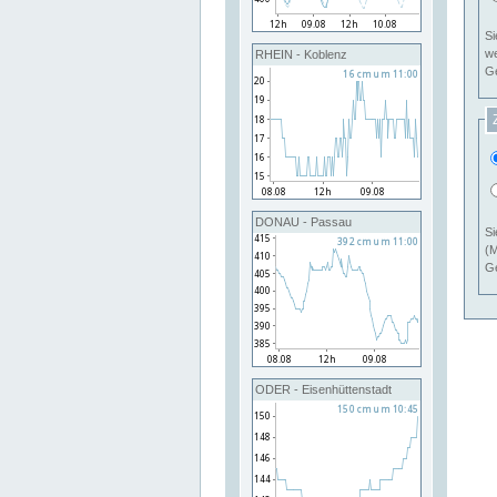
Si
RHEIN - Koblenz
Ge
DONAU - Passau
Si
(M
Ge
ODER - Eisenhüttenstadt