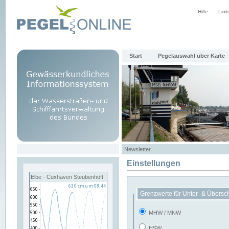
Hilfe
Link
Start
Pegelauswahl über Karte
Newsletter
Einstellungen
Elbe - Cuxhaven Steubenhöft
Grenzwerte für Unter- & Übersc
MHW / MNW
HSW