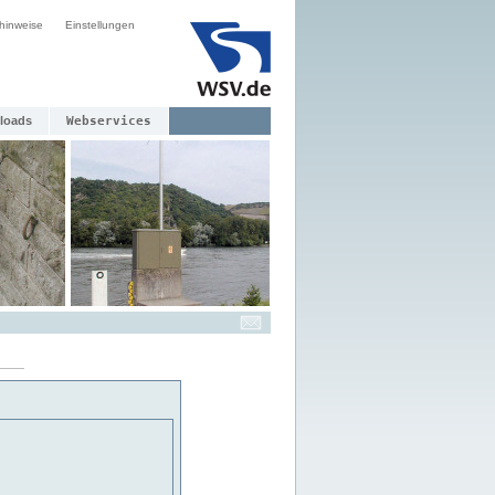
hinweise
Einstellungen
loads
Webservices