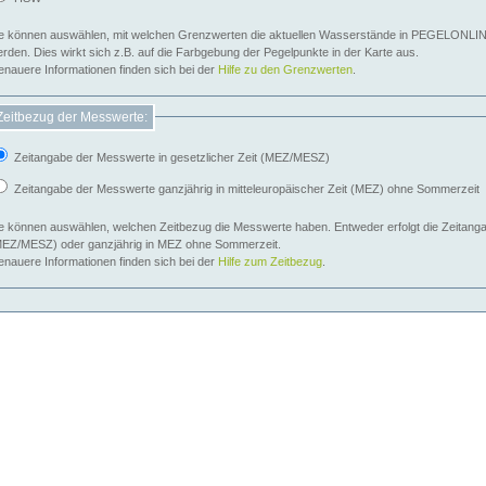
e können auswählen, mit welchen Grenzwerten die aktuellen Wasserstände in PEGELONLIN
werden. Dies wirkt sich z.B. auf die Farbgebung der Pegelpunkte in der Karte aus.
nauere Informationen finden sich bei der
Hilfe zu den Grenzwerten
.
Zeitbezug der Messwerte:
Zeitangabe der Messwerte in gesetzlicher Zeit (MEZ/MESZ)
Zeitangabe der Messwerte ganzjährig in mitteleuropäischer Zeit (MEZ) ohne Sommerzeit
e können auswählen, welchen Zeitbezug die Messwerte haben. Entweder erfolgt die Zeitangab
EZ/MESZ) oder ganzjährig in MEZ ohne Sommerzeit.
nauere Informationen finden sich bei der
Hilfe zum Zeitbezug
.