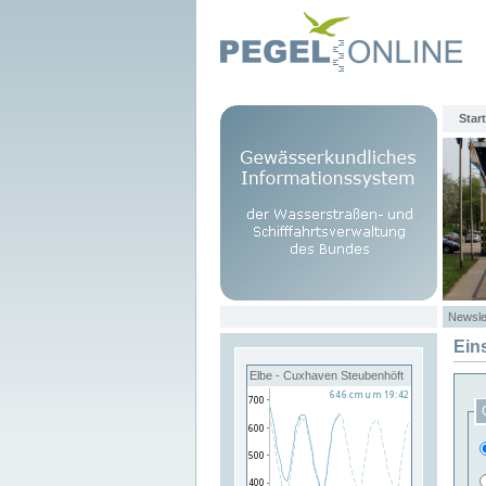
Start
Newsle
Ein
Elbe - Cuxhaven Steubenhöft