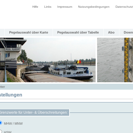
Hilfe
Links
Impressum
Nutzungsbedingungen
Datenschutz
Pegelauswahl über Karte
Pegelauswahl über Tabelle
Abo
Down
tter
stellungen
Grenzwerte für Unter- & Überschreitungen:
MHW / MNW
HSW