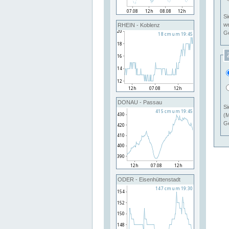
Si
RHEIN - Koblenz
Ge
DONAU - Passau
Si
(M
Ge
ODER - Eisenhüttenstadt