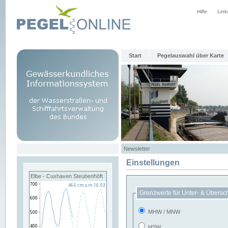
Hilfe
Link
Start
Pegelauswahl über Karte
Newsletter
Einstellungen
Elbe - Cuxhaven Steubenhöft
Grenzwerte für Unter- & Übersc
MHW / MNW
HSW