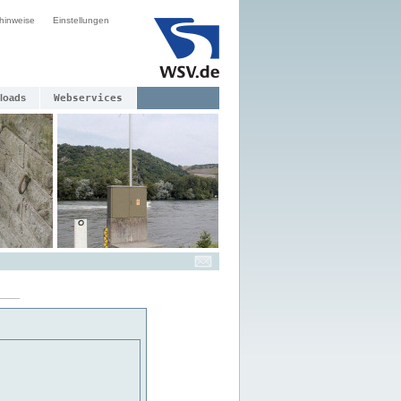
hinweise
Einstellungen
loads
Webservices