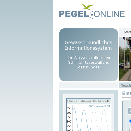
Start
Newsle
Ein
Elbe - Cuxhaven Steubenhöft