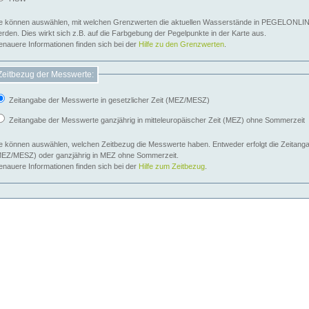
e können auswählen, mit welchen Grenzwerten die aktuellen Wasserstände in PEGELONLIN
werden. Dies wirkt sich z.B. auf die Farbgebung der Pegelpunkte in der Karte aus.
nauere Informationen finden sich bei der
Hilfe zu den Grenzwerten
.
Zeitbezug der Messwerte:
Zeitangabe der Messwerte in gesetzlicher Zeit (MEZ/MESZ)
Zeitangabe der Messwerte ganzjährig in mitteleuropäischer Zeit (MEZ) ohne Sommerzeit
e können auswählen, welchen Zeitbezug die Messwerte haben. Entweder erfolgt die Zeitangab
EZ/MESZ) oder ganzjährig in MEZ ohne Sommerzeit.
nauere Informationen finden sich bei der
Hilfe zum Zeitbezug
.