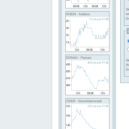
Si
RHEIN - Koblenz
Ge
DONAU - Passau
Si
(M
Ge
ODER - Eisenhüttenstadt