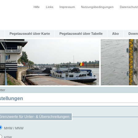
Hilfe
Links
Impressum
Nutzungsbedingungen
Datenschutz
Pegelauswahl über Karte
Pegelauswahl über Tabelle
Abo
Down
tter
stellungen
Grenzwerte für Unter- & Überschreitungen:
MHW / MNW
HSW