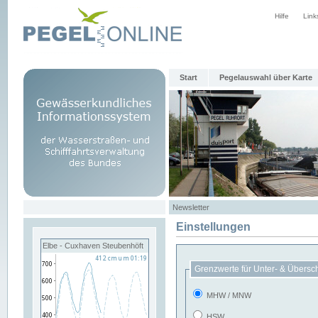
Hilfe
Link
Start
Pegelauswahl über Karte
Newsletter
Einstellungen
Elbe - Cuxhaven Steubenhöft
Grenzwerte für Unter- & Übersc
MHW / MNW
HSW