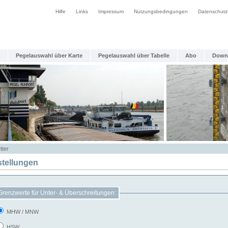
Hilfe
Links
Impressum
Nutzungsbedingungen
Datenschutz
Pegelauswahl über Karte
Pegelauswahl über Tabelle
Abo
Down
tter
stellungen
Grenzwerte für Unter- & Überschreitungen:
MHW / MNW
HSW