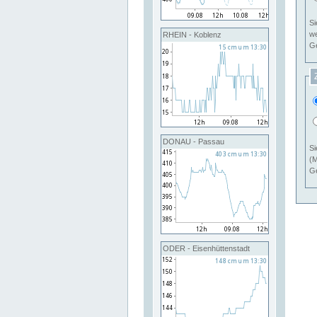
Si
RHEIN - Koblenz
Ge
DONAU - Passau
Si
(M
Ge
ODER - Eisenhüttenstadt