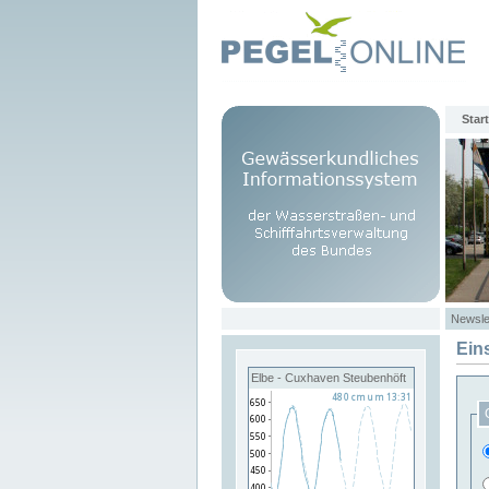
Start
Newsle
Ein
Elbe - Cuxhaven Steubenhöft