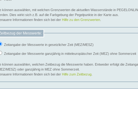
e können auswählen, mit welchen Grenzwerten die aktuellen Wasserstände in PEGELONLIN
werden. Dies wirkt sich z.B. auf die Farbgebung der Pegelpunkte in der Karte aus.
nauere Informationen finden sich bei der
Hilfe zu den Grenzwerten
.
Zeitbezug der Messwerte:
Zeitangabe der Messwerte in gesetzlicher Zeit (MEZ/MESZ)
Zeitangabe der Messwerte ganzjährig in mitteleuropäischer Zeit (MEZ) ohne Sommerzeit
e können auswählen, welchen Zeitbezug die Messwerte haben. Entweder erfolgt die Zeitangab
EZ/MESZ) oder ganzjährig in MEZ ohne Sommerzeit.
nauere Informationen finden sich bei der
Hilfe zum Zeitbezug
.