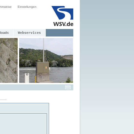
hinweise
Einstellungen
loads
Webservices