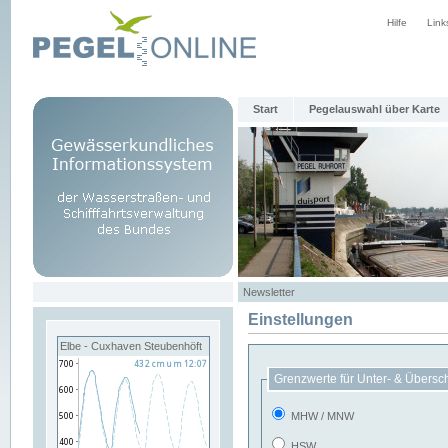
Hilfe
Link
Start
Pegelauswahl über Karte
Newsletter
Einstellungen
Elbe - Cuxhaven Steubenhöft
Grenzwerte für Unter- & Übersc
MHW / MNW
HSW