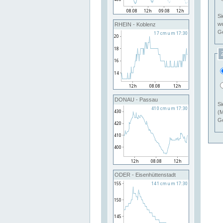
Si
RHEIN - Koblenz
Ge
DONAU - Passau
Si
(M
Ge
ODER - Eisenhüttenstadt