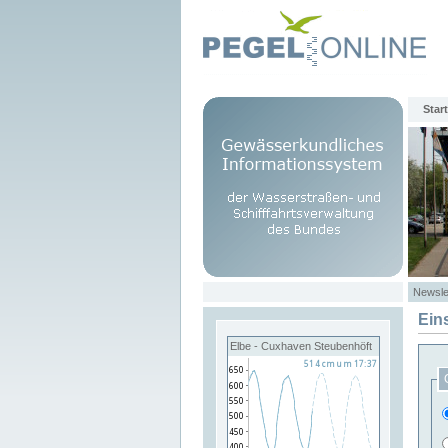
Start
Newsle
Ein
Elbe - Cuxhaven Steubenhöft