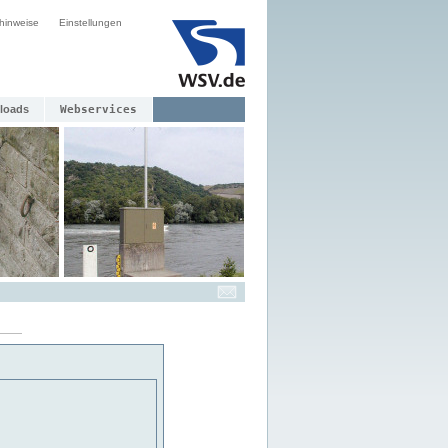
hinweise
Einstellungen
loads
Webservices