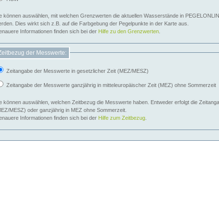
e können auswählen, mit welchen Grenzwerten die aktuellen Wasserstände in PEGELONLIN
werden. Dies wirkt sich z.B. auf die Farbgebung der Pegelpunkte in der Karte aus.
nauere Informationen finden sich bei der
Hilfe zu den Grenzwerten
.
Zeitbezug der Messwerte:
Zeitangabe der Messwerte in gesetzlicher Zeit (MEZ/MESZ)
Zeitangabe der Messwerte ganzjährig in mitteleuropäischer Zeit (MEZ) ohne Sommerzeit
e können auswählen, welchen Zeitbezug die Messwerte haben. Entweder erfolgt die Zeitangab
EZ/MESZ) oder ganzjährig in MEZ ohne Sommerzeit.
nauere Informationen finden sich bei der
Hilfe zum Zeitbezug
.