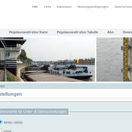
Hilfe
Links
Impressum
Nutzungsbedingungen
Datenschutz
Pegelauswahl über Karte
Pegelauswahl über Tabelle
Abo
Down
tter
stellungen
Grenzwerte für Unter- & Überschreitungen:
MHW / MNW
HSW