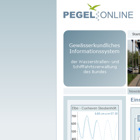
Start
Newsle
Ein
Elbe - Cuxhaven Steubenhöft