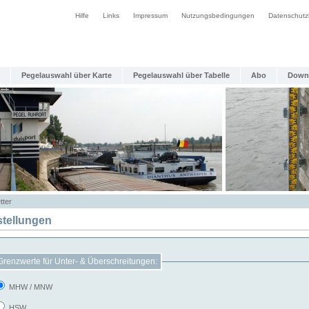
Hilfe
Links
Impressum
Nutzungsbedingungen
Datenschutz
Pegelauswahl über Karte
Pegelauswahl über Tabelle
Abo
Down
tter
stellungen
Grenzwerte für Unter- & Überschreitungen:
MHW / MNW
HSW