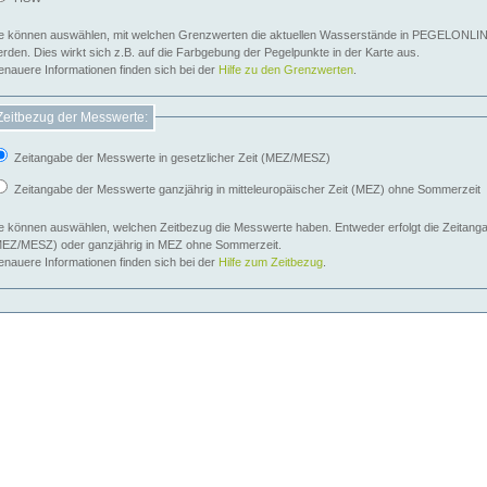
e können auswählen, mit welchen Grenzwerten die aktuellen Wasserstände in PEGELONLIN
werden. Dies wirkt sich z.B. auf die Farbgebung der Pegelpunkte in der Karte aus.
nauere Informationen finden sich bei der
Hilfe zu den Grenzwerten
.
Zeitbezug der Messwerte:
Zeitangabe der Messwerte in gesetzlicher Zeit (MEZ/MESZ)
Zeitangabe der Messwerte ganzjährig in mitteleuropäischer Zeit (MEZ) ohne Sommerzeit
e können auswählen, welchen Zeitbezug die Messwerte haben. Entweder erfolgt die Zeitangab
EZ/MESZ) oder ganzjährig in MEZ ohne Sommerzeit.
nauere Informationen finden sich bei der
Hilfe zum Zeitbezug
.