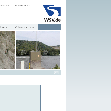
hinweise
Einstellungen
loads
Webservices