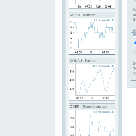
Si
RHEIN - Koblenz
Ge
DONAU - Passau
Si
(M
Ge
ODER - Eisenhüttenstadt