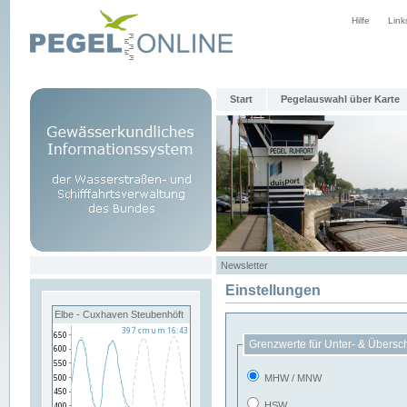
Hilfe
Link
Start
Pegelauswahl über Karte
Newsletter
Einstellungen
Elbe - Cuxhaven Steubenhöft
Grenzwerte für Unter- & Übersc
MHW / MNW
HSW