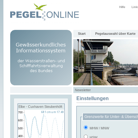
Hilfe
Link
Start
Pegelauswahl über Karte
Newsletter
Einstellungen
Elbe - Cuxhaven Steubenhöft
Grenzwerte für Unter- & Übersc
MHW / MNW
HSW