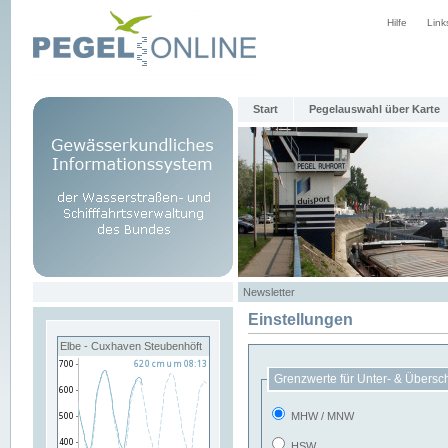
Hilfe
Link
Start
Pegelauswahl über Karte
Newsletter
Einstellungen
Elbe - Cuxhaven Steubenhöft
Grenzwerte für Unter- & Übersc
MHW / MNW
HSW