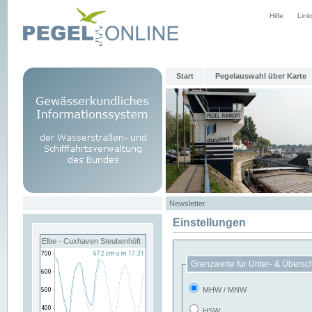
Hilfe
Link
Start
Pegelauswahl über Karte
Newsletter
Einstellungen
Elbe - Cuxhaven Steubenhöft
Grenzwerte für Unter- & Übersc
MHW / MNW
HSW