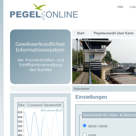
Hilfe
Link
Start
Pegelauswahl über Karte
Newsletter
Einstellungen
Elbe - Cuxhaven Steubenhöft
Grenzwerte für Unter- & Übersc
MHW / MNW
HSW