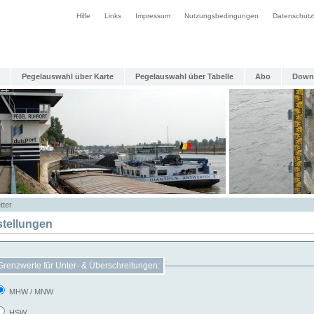
Hilfe
Links
Impressum
Nutzungsbedingungen
Datenschutz
Pegelauswahl über Karte
Pegelauswahl über Tabelle
Abo
Down
tter
stellungen
Grenzwerte für Unter- & Überschreitungen:
MHW / MNW
HSW