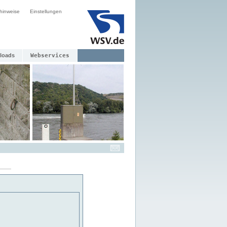
hinweise
Einstellungen
loads
Webservices