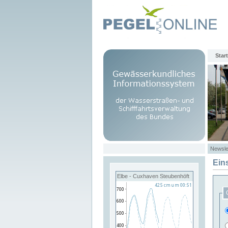
Start
Newsle
Ein
Elbe - Cuxhaven Steubenhöft