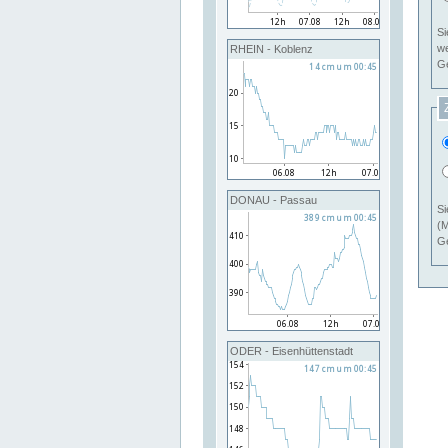
Si
RHEIN - Koblenz
Ge
DONAU - Passau
Si
(M
Ge
ODER - Eisenhüttenstadt