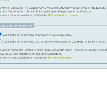
e können auswählen, mit welchen Grenzwerten die aktuellen Wasserstände in PEGELONLIN
werden. Dies wirkt sich z.B. auf die Farbgebung der Pegelpunkte in der Karte aus.
nauere Informationen finden sich bei der
Hilfe zu den Grenzwerten
.
Zeitbezug der Messwerte:
Zeitangabe der Messwerte in gesetzlicher Zeit (MEZ/MESZ)
Zeitangabe der Messwerte ganzjährig in mitteleuropäischer Zeit (MEZ) ohne Sommerzeit
e können auswählen, welchen Zeitbezug die Messwerte haben. Entweder erfolgt die Zeitangab
EZ/MESZ) oder ganzjährig in MEZ ohne Sommerzeit.
nauere Informationen finden sich bei der
Hilfe zum Zeitbezug
.